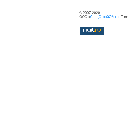
© 2007-2020 г.,
ООО «
СпецСтройСбыт
» E-ma