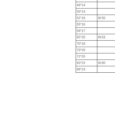
49*14
50*14
52*16
W 50
55*16
58*17
65*20
W 63
70*18
70*20
72*20
83*23
W 80
98*23