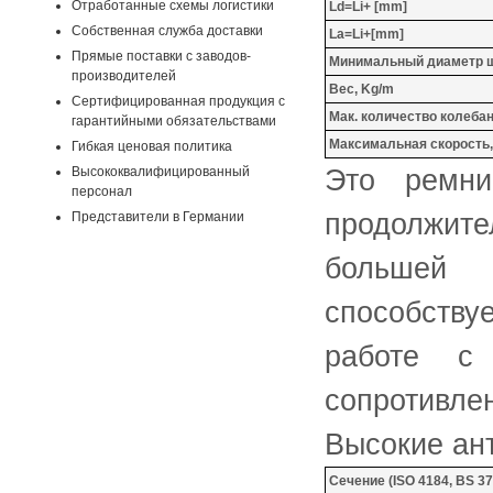
Отработанные схемы логистики
Ld=Li+ [mm]
Собственная служба доставки
La=Li+[mm]
Прямые поставки с заводов-
Минимальный диаметр ш
производителей
Вес, Kg/m
Сертифицированная продукция с
Мак. количество колебаний
гарантийными обязательствами
Максимальная скорость, 
Гибкая ценовая политика
Это ремни
Высококвалифицированный
персонал
продолжите
Представители в Германии
большей 
способству
работе с 
сопротивл
Высокие ант
Сечение (ISO 4184, BS 37