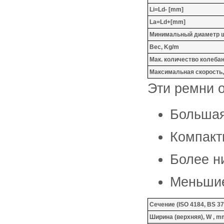
Li=Ld- [mm]
La=Ld+[mm]
Минимальный диаметр ш
Вес, Kg/m
Мак. количество колебаний
Максимальная скорость, 
Эти ремни 
Большая
Компакт
Более н
Меньши
Сечение (ISO 4184, BS 37
Ширина (верхняя), W , m