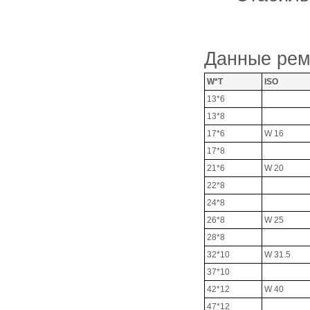
Данные рем
W*T
ISO
13*6
13*8
17*6
W 16
17*8
21*6
W 20
22*8
24*8
26*8
W 25
28*8
32*10
W 31.5
37*10
42*12
W 40
47*12